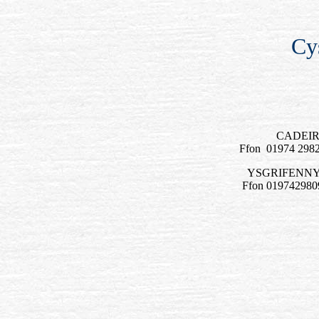
Cys
CADEI
Ffon
01974 2982
YSGRIFENN
Ffon 0197429809